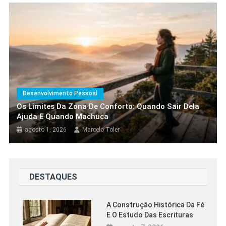
Desenvolvimento Pessoal
Metas Realistas: Como Sair Do Papel
E Sair Do Lugar
agosto 5, 2026
Marcelo Toler
Desenvolvimento Pessoal
Os Limites Da Zona De Conforto: Quando Sair Dela
Ajuda E Quando Machuca
agosto 1, 2026
Marcelo Toler
DESTAQUES
A Construção Histórica Da Fé
E O Estudo Das Escrituras