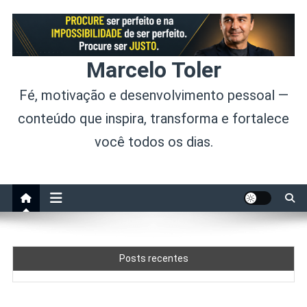
Skip
to
content
Marcelo Toler
Fé, motivação e desenvolvimento pessoal —
conteúdo que inspira, transforma e fortalece
você todos os dias.
Posts recentes
A Construção Histórica da Fé e o Estudo das Escrituras
Dinheiro e Paz Interior: Existe Equilíbrio?