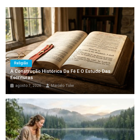
Amor-Próprio Sem Vaidade: A Arte de Se Respeitar Sem
Alimentar o Ego
Metas Realistas: Como Sair do Papel e Sair do Lugar
5 Provérbios Antigos Que Ainda Transformam Decisões na
Vida Moderna
Religião
A Construção Histórica Da Fé E O
Estudo Das Escrituras
Religião
agosto 7, 2026
Marcelo Toler
A Construção Histórica Da Fé E O Estudo Das
Escrituras
agosto 7, 2026
Marcelo Toler
Variedades
Dinheiro E Paz Interior: Existe