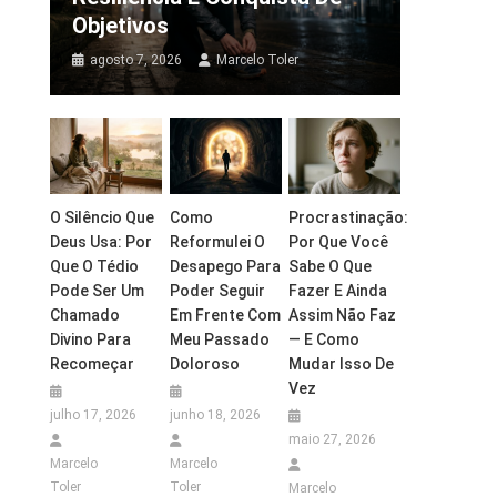
Objetivos
agosto 7, 2026
Marcelo Toler
O Silêncio Que
Como
Procrastinação:
Deus Usa: Por
Reformulei O
Por Que Você
Que O Tédio
Desapego Para
Sabe O Que
Pode Ser Um
Poder Seguir
Fazer E Ainda
Chamado
Em Frente Com
Assim Não Faz
Divino Para
Meu Passado
— E Como
Recomeçar
Doloroso
Mudar Isso De
Vez
julho 17, 2026
junho 18, 2026
maio 27, 2026
Marcelo
Marcelo
Toler
Toler
Marcelo