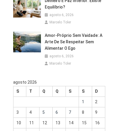
Dinheiro E Paz Interior: Existe
Equilíbrio?
agosto 6, 2026
Marcelo Toler
Amor-Próprio Sem Vaidade: A
Arte De Se Respeitar Sem
Alimentar O Ego
agosto 6, 2026
Marcelo Toler
agosto 2026
S
T
Q
Q
S
S
D
1
2
3
4
5
6
7
8
9
10
11
12
13
14
15
16