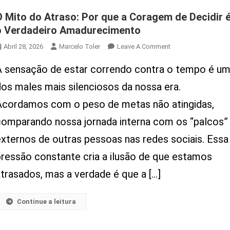
O Mito do Atraso: Por que a Coragem de Decidir 
o Verdadeiro Amadurecimento
On
Abril 28, 2026
Marcelo Toler
Leave A Comment
O
A sensação de estar correndo contra o tempo é u
Mito
Do
dos males mais silenciosos da nossa era.
Atraso:
Acordamos com o peso de metas não atingidas,
Por
Que
comparando nossa jornada interna com os “palcos”
A
externos de outras pessoas nas redes sociais. Essa
Coragem
De
pressão constante cria a ilusão de que estamos
Decidir
atrasados, mas a verdade é que a […]
É
O
Verdadeiro
Continue a leitura
Amadurecimento