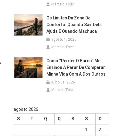
Marcelo Toler
Os Limites Da Zona De
Conforto: Quando Sair Dela
Ajuda E Quando Machuca
agosto 1, 2026
Marcelo Toler
Como “Perder O Barco” Me
o
Ensinou A Parar De Comparar
Minha Vida Com A Dos Outros
julho 31, 2026
Marcelo Toler
agosto 2026
S
T
Q
Q
S
S
D
1
2