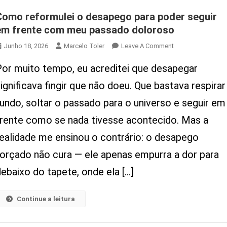
Como reformulei o desapego para poder seguir
em frente com meu passado doloroso
On
Junho 18, 2026
Marcelo Toler
Leave A Comment
Como
Por muito tempo, eu acreditei que desapegar
Reformulei
O
ignificava fingir que não doeu. Que bastava respirar
Desapego
fundo, soltar o passado para o universo e seguir em
Para
Poder
frente como se nada tivesse acontecido. Mas a
Seguir
realidade me ensinou o contrário: o desapego
Em
Frente
forçado não cura — ele apenas empurra a dor para
Com
ebaixo do tapete, onde ela […]
Meu
Passado
Doloroso
Continue a leitura