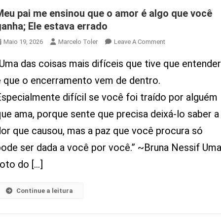
Meu pai me ensinou que o amor é algo que você
De
Uma
ganha; Ele estava errado
Vez
On
Maio 19, 2026
Marcelo Toler
Leave A Comment
Por
Meu
Todas
“Uma das coisas mais difíceis que tive que entende
Pai
Me
é que o encerramento vem de dentro.
Ensinou
specialmente difícil se você foi traído por alguém
Que
O
que ama, porque sente que precisa deixá-lo saber a
Amor
dor que causou, mas a paz que você procura só
É
Algo
pode ser dada a você por você.” ~Bruna Nessif Um
Que
oto do […]
Você
Ganha;
Ele
Continue a leitura
Estava
Errado