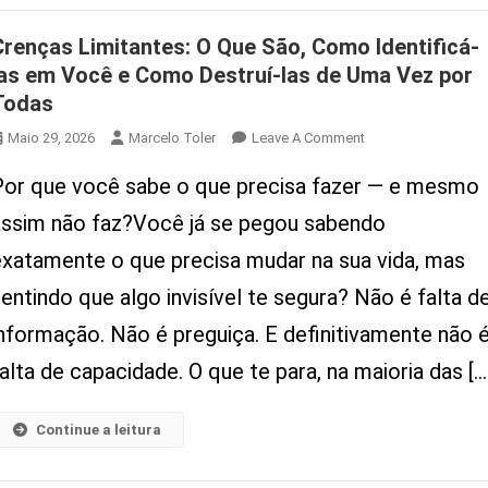
Crenças Limitantes: O Que São, Como Identificá-
las em Você e Como Destruí-las de Uma Vez por
Todas
On
Maio 29, 2026
Marcelo Toler
Leave A Comment
Crenças
Por que você sabe o que precisa fazer — e mesmo
Limitantes:
O
assim não faz?Você já se pegou sabendo
Que
exatamente o que precisa mudar na sua vida, mas
São,
Como
entindo que algo invisível te segura? Não é falta d
Identificá-
informação. Não é preguiça. E definitivamente não 
Las
Em
alta de capacidade. O que te para, na maioria das […
Você
E
Continue a leitura
Como
Destruí-
Las