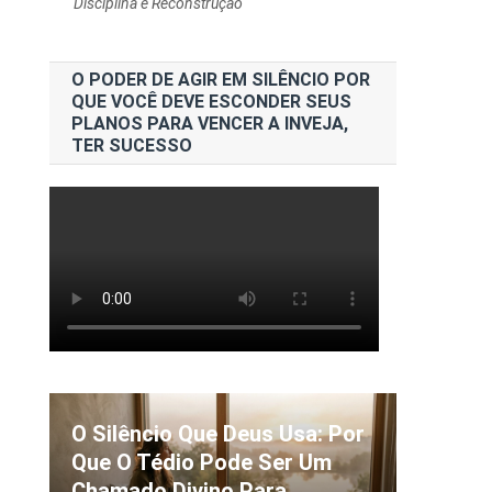
Disciplina e Reconstrução
O PODER DE AGIR EM SILÊNCIO POR
QUE VOCÊ DEVE ESCONDER SEUS
PLANOS PARA VENCER A INVEJA,
TER SUCESSO
m
O Silêncio Que Deus Usa: Por
Que O Tédio Pode Ser Um
Chamado Divino Para