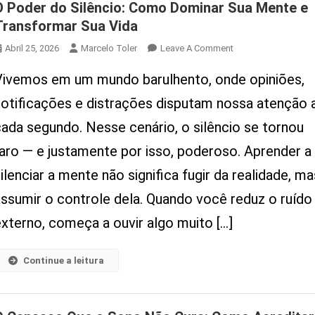
O Poder do Silêncio: Como Dominar Sua Mente e
Transformar Sua Vida
On
Abril 25, 2026
Marcelo Toler
Leave A Comment
O
Vivemos em um mundo barulhento, onde opiniões,
Poder
Do
notificações e distrações disputam nossa atenção 
Silêncio:
cada segundo. Nesse cenário, o silêncio se tornou
Como
Dominar
raro — e justamente por isso, poderoso. Aprender a
Sua
ilenciar a mente não significa fugir da realidade, ma
Mente
E
assumir o controle dela. Quando você reduz o ruído
Transformar
externo, começa a ouvir algo muito […]
Sua
Vida
Continue a leitura