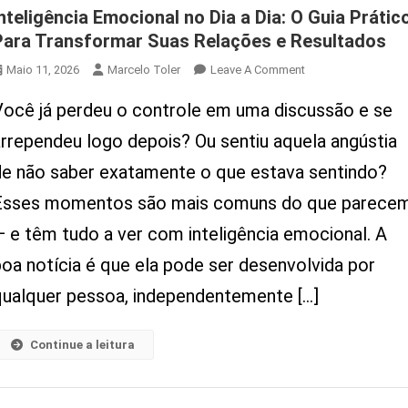
Inteligência Emocional no Dia a Dia: O Guia Prátic
Para Transformar Suas Relações e Resultados
On
Maio 11, 2026
Marcelo Toler
Leave A Comment
Inteligência
Você já perdeu o controle em uma discussão e se
Emocional
No
arrependeu logo depois? Ou sentiu aquela angústia
Dia
de não saber exatamente o que estava sentindo?
A
Dia:
Esses momentos são mais comuns do que parece
O
— e têm tudo a ver com inteligência emocional. A
Guia
Prático
boa notícia é que ela pode ser desenvolvida por
Para
qualquer pessoa, independentemente […]
Transformar
Suas
Relações
Continue a leitura
E
Resultados