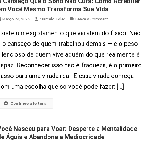
O Cansaço Que o Sono Não Cura: Como Acreditar
em Você Mesmo Transforma Sua Vida
On
Março 24, 2026
Marcelo Toler
Leave A Comment
O
Existe um esgotamento que vai além do físico. Não
Cansaço
Que
é o cansaço de quem trabalhou demais — é o peso
O
silencioso de quem vive aquém do que realmente é
Sono
Não
capaz. Reconhecer isso não é fraqueza, é o primeir
Cura:
passo para uma virada real. E essa virada começa
Como
Acreditar
com uma escolha que só você pode fazer: […]
Em
Você
Continue a leitura
Mesmo
Transforma
Sua
Você Nasceu para Voar: Desperte a Mentalidade
Vida
de Águia e Abandone a Mediocridade