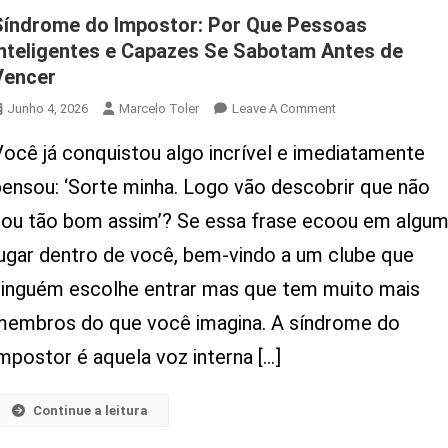
Síndrome do Impostor: Por Que Pessoas
Inteligentes e Capazes Se Sabotam Antes de
Vencer
On
Junho 4, 2026
Marcelo Toler
Leave A Comment
Síndrome
Você já conquistou algo incrível e imediatamente
Do
Impostor:
pensou: ‘Sorte minha. Logo vão descobrir que não
Por
sou tão bom assim’? Se essa frase ecoou em algu
Que
Pessoas
lugar dentro de você, bem-vindo a um clube que
Inteligentes
ninguém escolhe entrar mas que tem muito mais
E
Capazes
membros do que você imagina. A síndrome do
Se
mpostor é aquela voz interna […]
Sabotam
Antes
De
Continue a leitura
Vencer