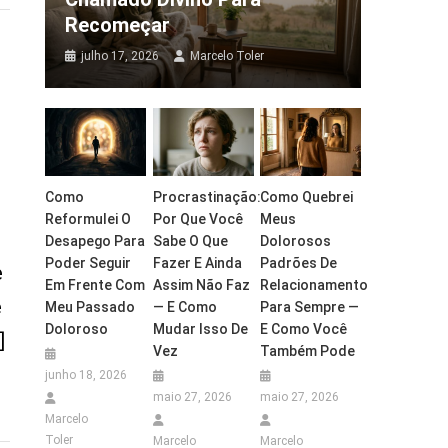
Recomeçar
julho 17, 2026
Marcelo Toler
Como
Procrastinação:
Como Quebrei
Reformulei O
Por Que Você
Meus
Desapego Para
Sabe O Que
Dolorosos
Poder Seguir
Fazer E Ainda
Padrões De
e
Em Frente Com
Assim Não Faz
Relacionamento
é
Meu Passado
— E Como
Para Sempre —
Doloroso
Mudar Isso De
E Como Você
]
Vez
Também Pode
junho 18, 2026
maio 27, 2026
maio 27, 2026
Marcelo
Toler
Marcelo
Marcelo