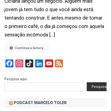
Ciclana lançou um negócio. Alguém mais
Os
jovem já tem tudo o que você ainda está
Outros
E
tentando construir. E antes mesmo de tomar
Construir
o primeiro café, o dia já começou com aquela
O
Seu
sensação incômoda […]
Próprio
Caminho
Continue a leitura
De
Sucesso
Facebook
Instagram
TikTok
LinkedIn
YouTube
Feed
Pesquise aqui
Pesquisar
PODCAST MARCELO TOLER