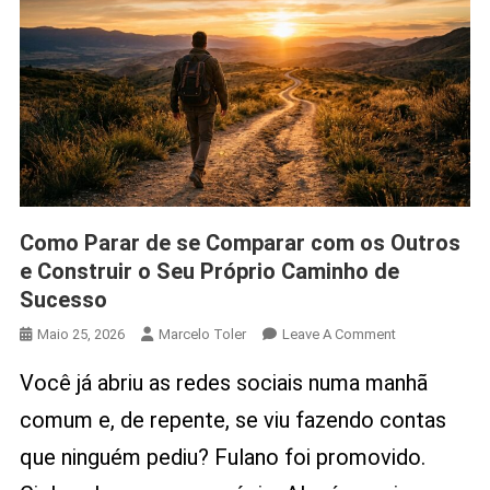
Como Parar de se Comparar com os Outros
e Construir o Seu Próprio Caminho de
Sucesso
On
Maio 25, 2026
Marcelo Toler
Leave A Comment
Como
Você já abriu as redes sociais numa manhã
Parar
De
comum e, de repente, se viu fazendo contas
Se
que ninguém pediu? Fulano foi promovido.
Comparar
Com