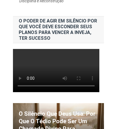
Disciplina e Reconstrução
O PODER DE AGIR EM SILÊNCIO POR
QUE VOCÊ DEVE ESCONDER SEUS
PLANOS PARA VENCER A INVEJA,
TER SUCESSO
O Silêncio Que Deus Usa: Por
Que O Tédio Pode Ser Um
Chamado Divino Para