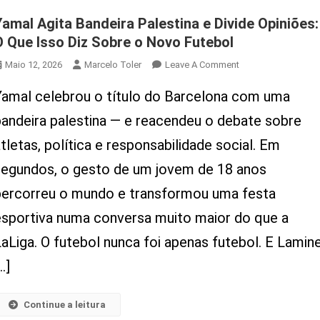
Yamal Agita Bandeira Palestina e Divide Opiniões:
O Que Isso Diz Sobre o Novo Futebol
On
Maio 12, 2026
Marcelo Toler
Leave A Comment
Yamal
Yamal celebrou o título do Barcelona com uma
Agita
Bandeira
bandeira palestina — e reacendeu o debate sobre
Palestina
tletas, política e responsabilidade social. Em
E
Divide
segundos, o gesto de um jovem de 18 anos
Opiniões:
percorreu o mundo e transformou uma festa
O
Que
esportiva numa conversa muito maior do que a
Isso
LaLiga. O futebol nunca foi apenas futebol. E Lamin
Diz
Sobre
…]
O
Novo
Continue a leitura
Futebol