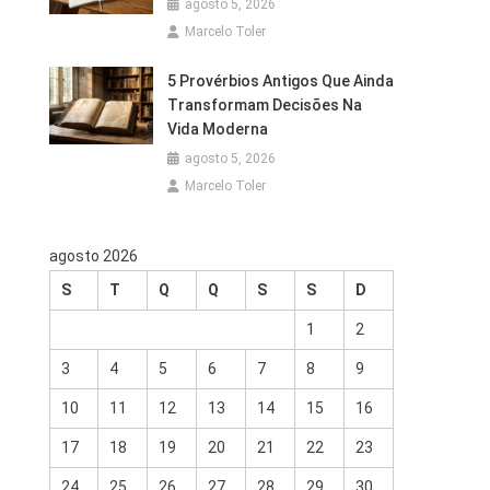
agosto 5, 2026
Marcelo Toler
5 Provérbios Antigos Que Ainda
Transformam Decisões Na
Vida Moderna
agosto 5, 2026
Marcelo Toler
agosto 2026
S
T
Q
Q
S
S
D
1
2
3
4
5
6
7
8
9
10
11
12
13
14
15
16
17
18
19
20
21
22
23
24
25
26
27
28
29
30