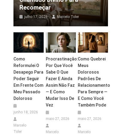
Recomeçar
julho 17, 2026
Marcelo Toler
Como
Procrastinação:
Como Quebrei
Reformulei O
Por Que Você
Meus
Desapego Para
Sabe O Que
Dolorosos
Poder Seguir
Fazer E Ainda
Padrões De
Em Frente Com
Assim Não Faz
Relacionamento
Meu Passado
— E Como
Para Sempre —
Doloroso
Mudar Isso De
E Como Você
Vez
Também Pode
junho 18, 2026
maio 27, 2026
maio 27, 2026
Marcelo
Toler
Marcelo
Marcelo