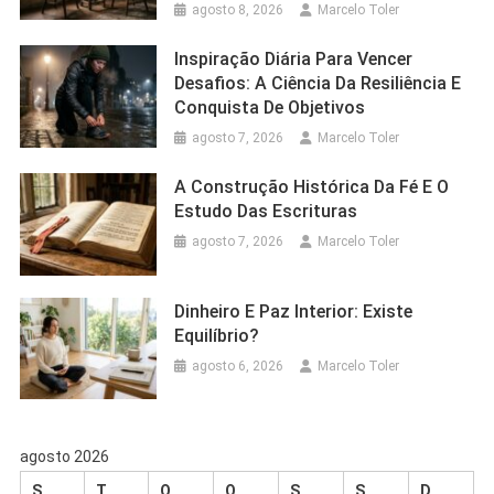
agosto 8, 2026
Marcelo Toler
Inspiração Diária Para Vencer
Desafios: A Ciência Da Resiliência E
Conquista De Objetivos
agosto 7, 2026
Marcelo Toler
A Construção Histórica Da Fé E O
Estudo Das Escrituras
agosto 7, 2026
Marcelo Toler
Dinheiro E Paz Interior: Existe
Equilíbrio?
agosto 6, 2026
Marcelo Toler
agosto 2026
S
T
Q
Q
S
S
D