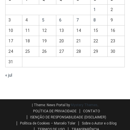
1
2
3
4
5
6
7
8
9
10
11
12
13
14
15
16
17
18
19
20
21
22
23
24
25
26
27
28
29
30
31
« jul
|
Theme: News Portal by
Mystery Themes
.
POLÍTICA DE PRIVACIDADE
CONTATO
ISENÇÃO DE RESPONSABILIDADE (DISCLAIMER)
Política de Cookies – Marcelo Toler
Sobre o Autor e o Blog
TERMOS DE USO
TRANSPARÊNCIA