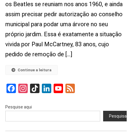
os Beatles se reuniam nos anos 1960, e ainda
Batalha
Das
assim precisar pedir autorização ao conselho
Árvores:
municipal para podar uma árvore no seu
Quando
Até
próprio jardim. Essa é exatamente a situação
Lendas
vivida por Paul McCartney, 83 anos, cujo
Enfrentam
A
pedido de remoção de […]
Burocracia
Do
Continue a leitura
Vizinho
Facebook
Instagram
TikTok
LinkedIn
YouTube
Feed
Pesquise aqui
Pesquisar