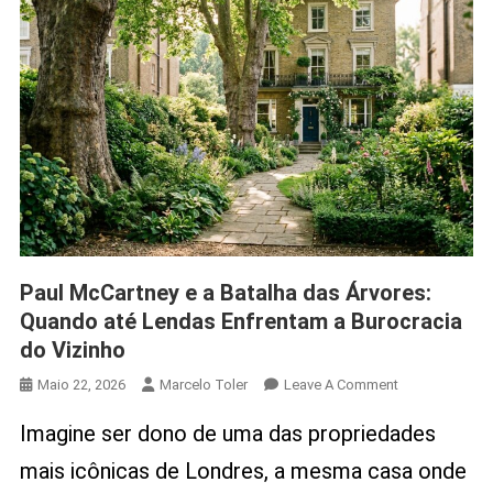
Paul McCartney e a Batalha das Árvores:
Quando até Lendas Enfrentam a Burocracia
do Vizinho
On
Maio 22, 2026
Marcelo Toler
Leave A Comment
Paul
Imagine ser dono de uma das propriedades
McCartney
E
mais icônicas de Londres, a mesma casa onde
A