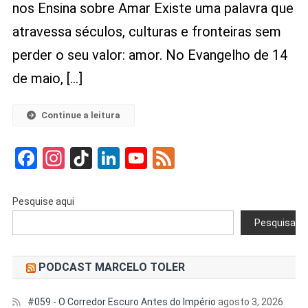
nos Ensina sobre Amar Existe uma palavra que
Do
Dia
atravessa séculos, culturas e fronteiras sem
E
perder o seu valor: amor. No Evangelho de 14
Transformar
Sua
de maio, […]
Vida
Continue a leitura
Facebook
Instagram
TikTok
LinkedIn
YouTube
Feed
Pesquise aqui
Pesquisar
PODCAST MARCELO TOLER
#059 - O Corredor Escuro Antes do Império
agosto 3, 2026