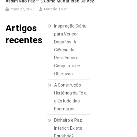
Assim Não Faz — E Como Mudar Isso De Vez
maio 27, 2026
Marcelo Toler
Artigos
Inspiração Diária
para Vencer
recentes
Desafios: A
Ciência da
Resiliência e
Conquista de
Objetivos
A Construção
Histórica da Fé e
o Estudo das
Escrituras
Dinheiro e Paz
Interior: Existe
Equilíbrio?