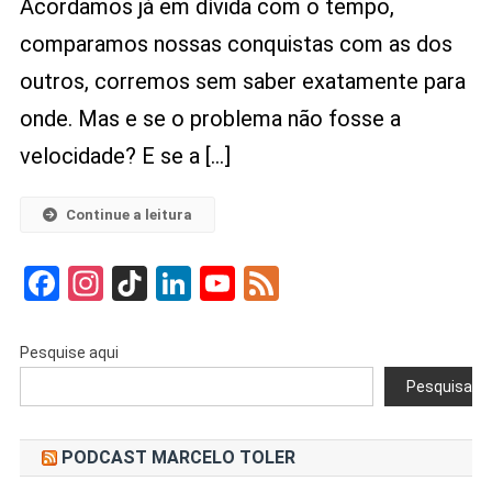
Acordamos já em dívida com o tempo,
Evitando
comparamos nossas conquistas com as dos
Uma
Decisão:
outros, corremos sem saber exatamente para
Como
onde. Mas e se o problema não fosse a
A
Coragem
velocidade? E se a […]
Transforma
Destinos
Continue a leitura
Facebook
Instagram
TikTok
LinkedIn
YouTube
Feed
Pesquise aqui
Pesquisar
PODCAST MARCELO TOLER