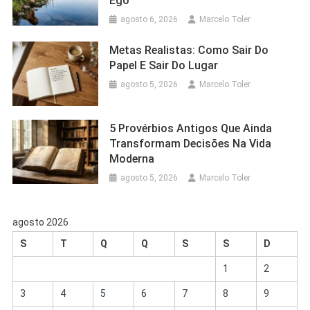
Ego
agosto 6, 2026
Marcelo Toler
Metas Realistas: Como Sair Do
Papel E Sair Do Lugar
agosto 5, 2026
Marcelo Toler
5 Provérbios Antigos Que Ainda
Transformam Decisões Na Vida
Moderna
agosto 5, 2026
Marcelo Toler
agosto 2026
S
T
Q
Q
S
S
D
1
2
3
4
5
6
7
8
9