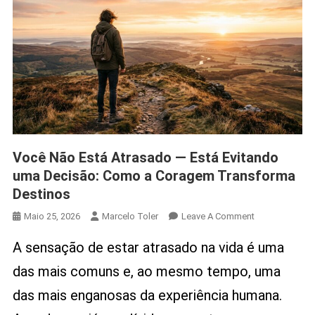
Você Não Está Atrasado — Está Evitando
uma Decisão: Como a Coragem Transforma
Destinos
On
Maio 25, 2026
Marcelo Toler
Leave A Comment
Você
A sensação de estar atrasado na vida é uma
Não
Está
das mais comuns e, ao mesmo tempo, uma
Atrasado
das mais enganosas da experiência humana.
—
Está