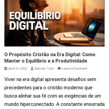
O Propósito Cristão na Era Digital: Como
Manter o Equilíbrio e a Produtividade
On
Abril 22, 2026
Marcelo Toler
Leave A Comment
O
Viver na era digital apresenta desafios sem
Propósito
Cristão
precedentes para o cristão moderno que
Na
busca alinhar sua fé com as exigências de um
Era
Digital:
mundo hiperconectado. A constante enxurrada
Como