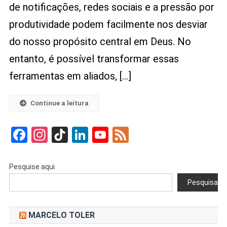
de notificações, redes sociais e a pressão por
Manter
O
produtividade podem facilmente nos desviar
Equilíbrio
do nosso propósito central em Deus. No
E
A
entanto, é possível transformar essas
Produtividade
ferramentas em aliados, […]
Continue a leitura
Facebook
Instagram
TikTok
LinkedIn
YouTube
Feed
Pesquise aqui
Pesquisar
MARCELO TOLER