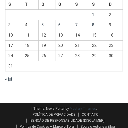
S
T
Q
Q
S
S
D
1
2
3
4
5
6
7
8
9
10
11
12
13
14
15
16
17
18
19
20
21
22
23
24
25
26
27
28
29
30
31
« jul
|
Theme: News Portal by
Mystery Themes
.
POLÍTICA DE PRIVACIDADE
CONTATO
ISENÇÃO DE RESPONSABILIDADE (DISCLAIMER)
Política de Cookies – Marcelo Toler
Sobre o Autor e o Blog