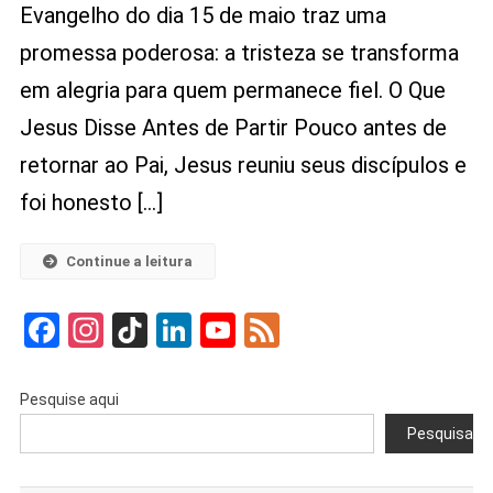
Evangelho do dia 15 de maio traz uma
Transformar
Em
promessa poderosa: a tristeza se transforma
Alegria
em alegria para quem permanece fiel. O Que
—
O
Jesus Disse Antes de Partir Pouco antes de
Que
retornar ao Pai, Jesus reuniu seus discípulos e
Jesus
Promete
foi honesto […]
No
Evangelho
Continue a leitura
De
Hoje
Facebook
Instagram
TikTok
LinkedIn
YouTube
Feed
Pesquise aqui
Pesquisar