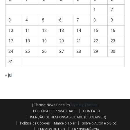
1
2
3
4
5
6
7
8
9
10
11
12
13
14
15
16
17
18
19
20
21
22
23
24
25
26
27
28
29
30
31
« jul
|
Theme: News Portal by
Mystery Themes
.
POLÍTICA DE PRIVACIDADE
CONTATO
ISENÇÃO DE RESPONSABILIDADE (DISCLAIMER)
Política de Cookies – Marcelo Toler
Sobre o Autor e o Blog
TERMOS DE USO
TRANSPARÊNCIA