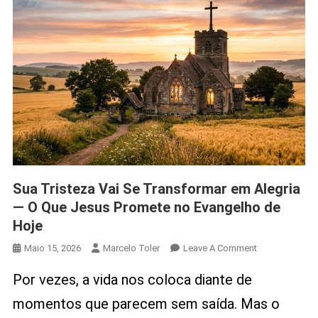
Sua Tristeza Vai Se Transformar em Alegria
— O Que Jesus Promete no Evangelho de
Hoje
On
Maio 15, 2026
Marcelo Toler
Leave A Comment
Sua
Por vezes, a vida nos coloca diante de
Tristeza
Vai
momentos que parecem sem saída. Mas o
Se