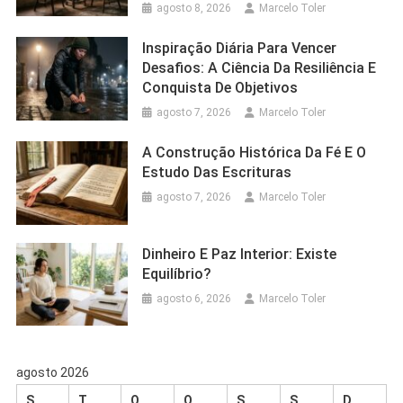
agosto 8, 2026
Marcelo Toler
Inspiração Diária Para Vencer
Desafios: A Ciência Da Resiliência E
Conquista De Objetivos
agosto 7, 2026
Marcelo Toler
A Construção Histórica Da Fé E O
Estudo Das Escrituras
agosto 7, 2026
Marcelo Toler
Dinheiro E Paz Interior: Existe
Equilíbrio?
agosto 6, 2026
Marcelo Toler
agosto 2026
S
T
Q
Q
S
S
D