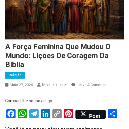
A Força Feminina Que Mudou O
Mundo: Lições De Coragem Da
Bíblia
Religião
Marcelo Toler
On
Maio 27, 2026
Leave A Comment
A
Força
Compartilhe nosso artigo:
Feminina
Facebook
WhatsApp
Telegram
LinkedIn
Copy
Pinterest
Sh
Que
Post
Mudou
Link
O