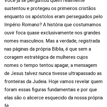
Você já se perguntou quem realmente
Mundo:
Lições
sustentou e protegeu os primeiros cristãos
De
enquanto os apóstolos eram perseguidos pelo
Coragem
Império Romano? A história que costumamos
Da
Bíblia
ouvir foca quase exclusivamente nos grandes
nomes masculinos. Mas a verdade, registrada
nas páginas da própria Bíblia, é que sem a
coragem estratégica de mulheres cujos
nomes o tempo tentou apagar, a mensagem
de Jesus talvez nunca tivesse ultrapassado as
fronteiras da Judeia. Hoje vamos revelar quem
foram essas figuras fundamentais e por que
elas são o alicerce esquecido da nossa própria
fé.