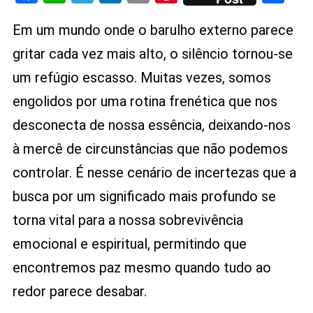
Como
Link
Não
Em um mundo onde o barulho externo parece
Desmoronar
Em
gritar cada vez mais alto, o silêncio tornou-se
Meio
um refúgio escasso. Muitas vezes, somos
Ao
engolidos por uma rotina frenética que nos
Caos
Da
desconecta de nossa essência, deixando-nos
Vida
à mercê de circunstâncias que não podemos
controlar. É nesse cenário de incertezas que a
busca por um significado mais profundo se
torna vital para a nossa sobrevivência
emocional e espiritual, permitindo que
encontremos paz mesmo quando tudo ao
redor parece desabar.