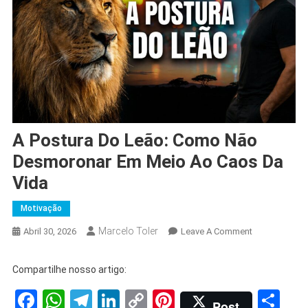
A Postura Do Leão: Como Não
Desmoronar Em Meio Ao Caos Da
Vida
Motivação
Marcelo Toler
On
Abril 30, 2026
Leave A Comment
A
Postura
Compartilhe nosso artigo:
Do
Facebook
WhatsApp
Telegram
LinkedIn
Copy
Pinterest
Sh
Leão:
Post