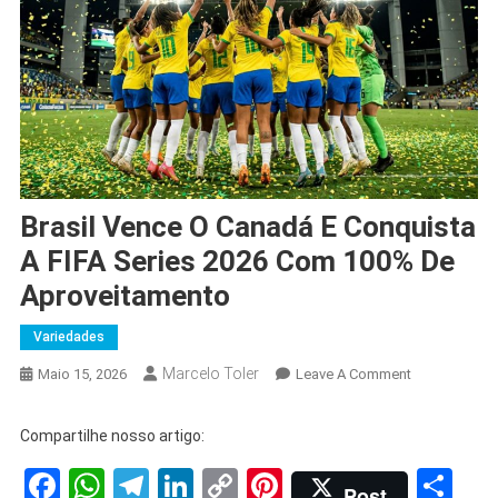
Brasil Vence O Canadá E Conquista
A FIFA Series 2026 Com 100% De
Aproveitamento
Variedades
Marcelo Toler
On
Maio 15, 2026
Leave A Comment
Brasil
Vence
Compartilhe nosso artigo:
O
Facebook
WhatsApp
Telegram
LinkedIn
Copy
Pinterest
Sh
Canadá
Post