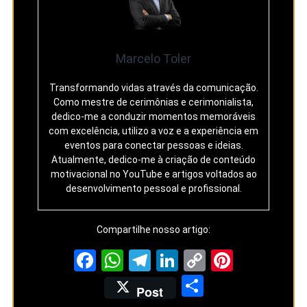
Marcelo Toler
Transformando vidas através da comunicação.
Como mestre de cerimônias e cerimonialista,
dedico-me a conduzir momentos memoráveis
com excelência, utilizo a voz e a experiência em
eventos para conectar pessoas e ideias.
Atualmente, dedico-me à criação de conteúdo
motivacional no YouTube e artigos voltados ao
desenvolvimento pessoal e profissional.
Compartilhe nosso artigo:
Facebook
WhatsApp
Telegram
LinkedIn
Copy
Pintere
Link
Share
Post