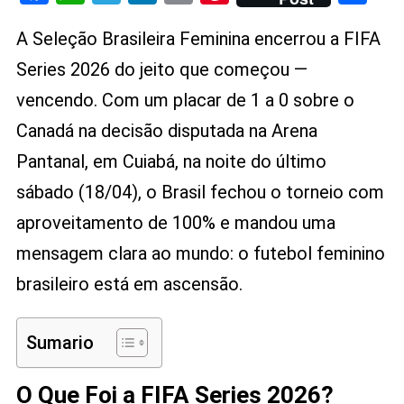
E
Link
Conquista
A Seleção Brasileira Feminina encerrou a FIFA
A
FIFA
Series 2026 do jeito que começou —
Series
vencendo. Com um placar de 1 a 0 sobre o
2026
Canadá na decisão disputada na Arena
Com
100%
Pantanal, em Cuiabá, na noite do último
De
sábado (18/04), o Brasil fechou o torneio com
Aproveitamen
aproveitamento de 100% e mandou uma
mensagem clara ao mundo: o futebol feminino
brasileiro está em ascensão.
Sumario
O Que Foi a FIFA Series 2026?