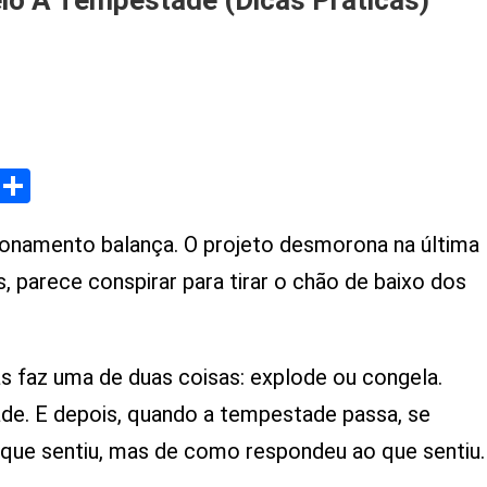
o À Tempestade (Dicas Práticas)
n
omo
e
anter
Share
almo
m
eio
cionamento balança. O projeto desmorona na última
empestade
 parece conspirar para tirar o chão de baixo dos
Dicas
ráticas)
 faz uma de duas coisas: explode ou congela.
de. E depois, quando a tempestade passa, se
que sentiu, mas de como respondeu ao que sentiu.