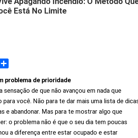
ive Apagando Incêndio: O Método Qu
cê Está No Limite
n
estão
o
empo
Share
ara
uem
ive
 problema de prioridade
pagando
ncêndio:
 a sensação de que não avançou em nada que
o para você. Não para te dar mais uma lista de dica
étodo
ias e abandonar. Mas para te mostrar algo que
ue
ealmente
zer: o problema não é que o seu dia tem poucas
unciona
nou a diferença entre estar ocupado e estar
uando