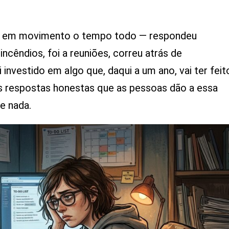
ocê
stá
o
ve em movimento o tempo todo — respondeu
imite
cêndios, foi a reuniões, correu atrás de
nvestido em algo que, daqui a um ano, vai ter feit
das respostas honestas que as pessoas dão a essa
e nada.