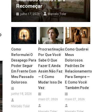
Recomeçar
julho 17, 2026
Marcelo Toler
o
Como
Procrastinação:
Como Quebrei
Reformulei O
Por Que Você
Meus
Desapego Para
Sabe O Que
Dolorosos
Poder Seguir
Fazer E Ainda
Padrões De
Em Frente Com
Assim Não Faz
Relacionamento
Meu Passado
— E Como
Para Sempre —
Doloroso
Mudar Isso De
E Como Você
Vez
Também Pode
junho 18, 2026
maio 27, 2026
maio 27, 2026
Marcelo Toler
Marcelo Toler
Marcelo Toler