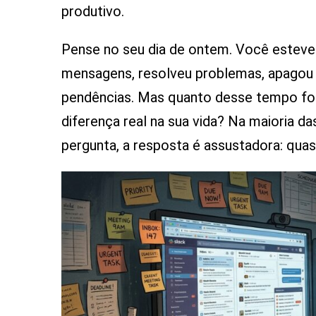
V
produtivo.
E
N
Pense no seu dia de ontem. Você este
L
mensagens, resolveu problemas, apagou in
pendências. Mas quanto desse tempo foi i
diferença real na sua vida? Na maioria 
pergunta, a resposta é assustadora: quas