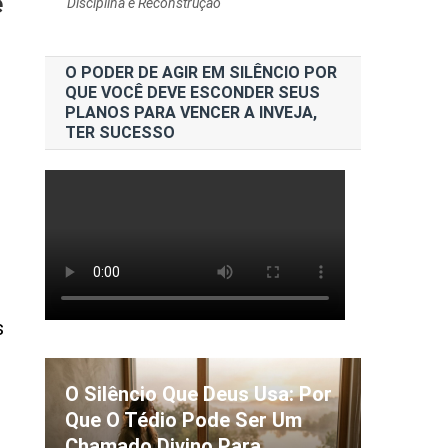
e
Disciplina e Reconstrução
O PODER DE AGIR EM SILÊNCIO POR
QUE VOCÊ DEVE ESCONDER SEUS
PLANOS PARA VENCER A INVEJA,
TER SUCESSO
s
O Silêncio Que Deus Usa: Por
Que O Tédio Pode Ser Um
Chamado Divino Para