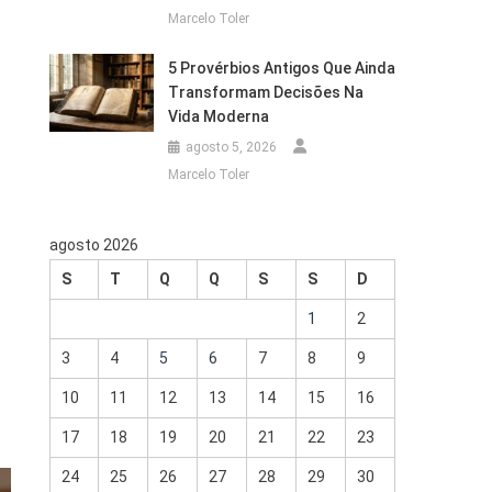
Marcelo Toler
5 Provérbios Antigos Que Ainda
Transformam Decisões Na
Vida Moderna
agosto 5, 2026
Marcelo Toler
agosto 2026
S
T
Q
Q
S
S
D
o
1
2
3
4
5
6
7
8
9
10
11
12
13
14
15
16
17
18
19
20
21
22
23
24
25
26
27
28
29
30