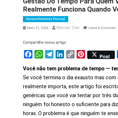
Gestão Do Tempo Para Quem V
Realmente Funciona Quando Vo
Desenvolvimento Pessoal
Marcelo Toler
O
Maio 31, 2026
Leave A Comment
G
D
Compartilhe nosso artigo:
T
Facebook
WhatsApp
Telegram
LinkedIn
Copy
Pinterest
P
Post
Q
Link
V
Você não tem problema de tempo — tem
A
I
Se você termina o dia exausto mas com
O
realmente importa, este artigo foi escrit
M
genéricas que você vai tentar por três d
Q
R
ninguém foi honesto o suficiente para di
F
horas. O problema é que ninguém te ensi
Q