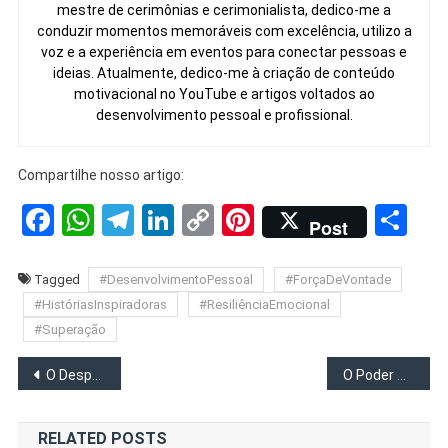
mestre de cerimônias e cerimonialista, dedico-me a
conduzir momentos memoráveis com excelência, utilizo a
voz e a experiência em eventos para conectar pessoas e
ideias. Atualmente, dedico-me à criação de conteúdo
motivacional no YouTube e artigos voltados ao
desenvolvimento pessoal e profissional.
Compartilhe nosso artigo:
Facebook
WhatsApp
Telegram
LinkedIn
Copy
Pinterest
Sh
Post
Link
Tagged
#DesenvolvimentoPessoal
#ForçaDeVontade
#HistóriasInspiradoras
#ResiliênciaEmocional
#Superação
Navegação
O Despertar da Empatia: O que aprendi com a Crise Humanitária no Sudão
O Poder Destrutivo das Palavras: Como Evitar os Pecados da Fala e Transformar Sua Comunicação
de
RELATED POSTS