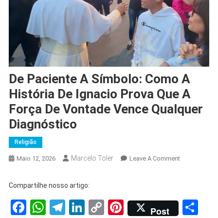
De Paciente A Símbolo: Como A
História De Ignacio Prova Que A
Força De Vontade Vence Qualquer
Diagnóstico
Religião
Marcelo Toler
On
Maio 12, 2026
Leave A Comment
De
Paciente
Compartilhe nosso artigo:
A
Facebook
WhatsApp
Telegram
LinkedIn
Copy
Pinterest
Sh
Símbolo:
Post
Como