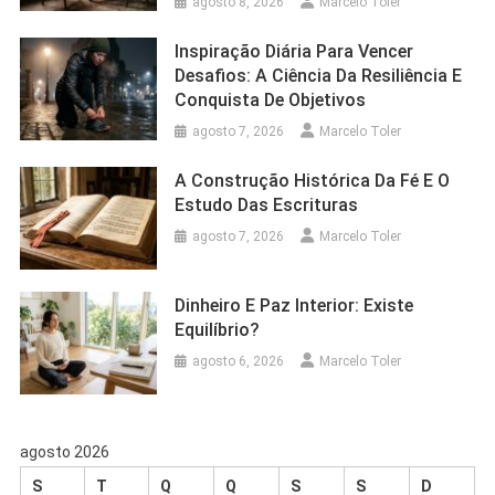
agosto 8, 2026
Marcelo Toler
Inspiração Diária Para Vencer
Desafios: A Ciência Da Resiliência E
Conquista De Objetivos
agosto 7, 2026
Marcelo Toler
A Construção Histórica Da Fé E O
Estudo Das Escrituras
agosto 7, 2026
Marcelo Toler
Dinheiro E Paz Interior: Existe
Equilíbrio?
agosto 6, 2026
Marcelo Toler
agosto 2026
S
T
Q
Q
S
S
D