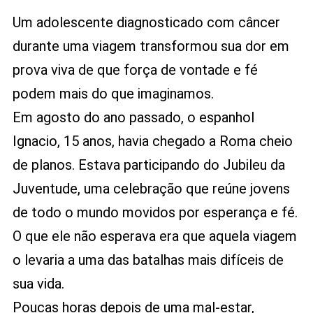
Link
A
Um adolescente diagnosticado com câncer
História
De
durante uma viagem transformou sua dor em
Ignacio
prova viva de que força de vontade e fé
Prova
podem mais do que imaginamos.
Que
A
Em agosto do ano passado, o espanhol
Força
Ignacio, 15 anos, havia chegado a Roma cheio
De
Vontade
de planos. Estava participando do Jubileu da
Vence
Juventude, uma celebração que reúne jovens
Qualquer
Diagnóstico
de todo o mundo movidos por esperança e fé.
O que ele não esperava era que aquela viagem
o levaria a uma das batalhas mais difíceis de
sua vida.
Poucas horas depois de uma mal-estar,